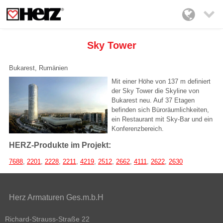

Sky Tower
Bukarest, Rumänien
Mit einer Höhe von 137 m definiert
der Sky Tower die Skyline von
Bukarest neu. Auf 37 Etagen
befinden sich Büroräumlichkeiten,
ein Restaurant mit Sky-Bar und ein
Konferenzbereich.
HERZ-Produkte im Projekt:
7688
,
2201
,
2228
,
2211
,
4219
,
2512
,
2662
,
4111
,
2622
,
2630
Herz Armaturen Ges.m.b.H
Richard-Strauss-Straße 22