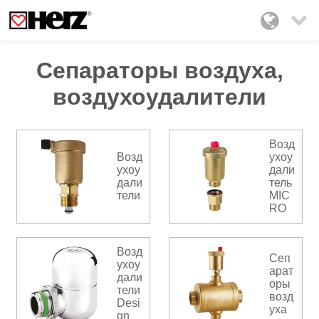

Сепараторы воздуха,
воздухоудалители
Возд
Возд
ухоу
ухоу
дали
дали
тель
тели
MIC
RO
Возд
Сеп
ухоу
арат
дали
оры
тели
возд
Desi
уха
gn