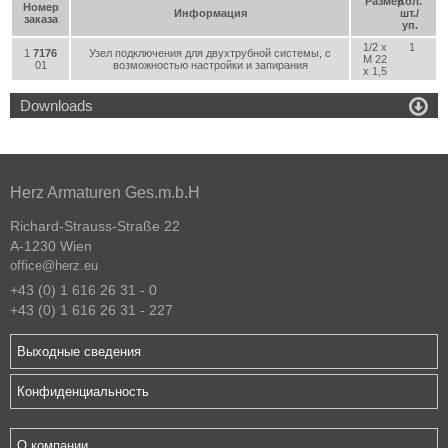
Размер
Кол.
Номер
Информация
шт./
заказа
уп.
1/2 x
1
1
7176
Узел подключения для двухтрубной системы, с
M 22
01
возможностью настройки и запирания
x 1,5

Downloads
Herz Armaturen Ges.m.b.H
Richard-Strauss-Straße 22
A-1230 Wien
office@herz.eu
+43 (0) 1 616 26 31 - 0
+43 (0) 1 616 26 31 - 227
Выходные сведения
Конфиденциальность
О компании