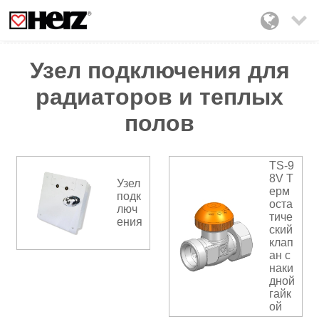

Узел подключения для
радиаторов и теплых
полов
TS-9
8V Т
Узел
ерм
подк
оста
люч
тиче
ения
ский
клап
ан с
наки
дной
гайк
ой