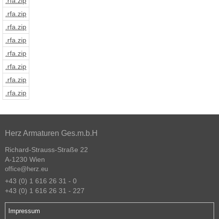
.rfa
.zip
.rfa
.zip
.rfa
.zip
.rfa
.zip
.rfa
.zip
.rfa
.zip
.rfa
.zip
.rfa
.zip
Herz Armaturen Ges.m.b.H
Richard-Strauss-Straße 22
A-1230 Wien
office@herz.eu
+43 (0) 1 616 26 31 - 0
+43 (0) 1 616 26 31 - 227
Impressum