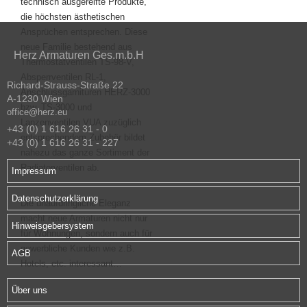
technisch ausgereifte Produkte,
die höchsten ästhetischen
Ansprüchen entsprechen. Diese
neue Familie bestehend aus
Herz Armaturen Ges.m.b.H
Thermostatventilen TS-98-V,
Absperrventilen RL-1,
Richard-Strauss-Straße 22
Anschlussgarnituren HERZ-3000
A-1230 Wien
bzw. TS-3000 und
office@herz.eu
Lanzenventilen VUA zuzüglich
+43 (0) 1 616 26 31 - 0
entsprechendem Zubehör bildet
+43 (0) 1 616 26 31 - 227
nahezu das ganze Sortiment der
Radiatorventilen ab.
Impressum
Datenschutzerklärung
Die unaufdringliche Eleganz
macht neue Armaturen nicht nur
Hinweisgebersystem
für Wohnungen, sondern auch für
gewerbliche Kunden wie z.B.
AGB
Hotels, etc. interessant…
Über uns