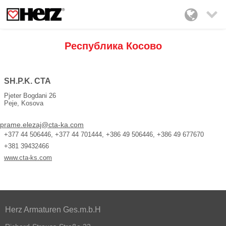

Республика Косово
SH.P.K. CTA
Pjeter Bogdani 26
Peje, Kosova
prame.elezaj@cta-ka.com
+377 44 506446, +377 44 701444, +386 49 506446, +386 49 677670
+381 39432466
www.cta-ks.com
Herz Armaturen Ges.m.b.H