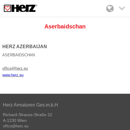

Aserbaidschan
HERZ AZERBAIJAN
ASERBAIDSCHAN
office@herz.eu
www.herz.
eu
Herz Armaturen Ges.m.b.H
Richard-Strauss-Straße 22
A-1230 Wien
office@herz.eu