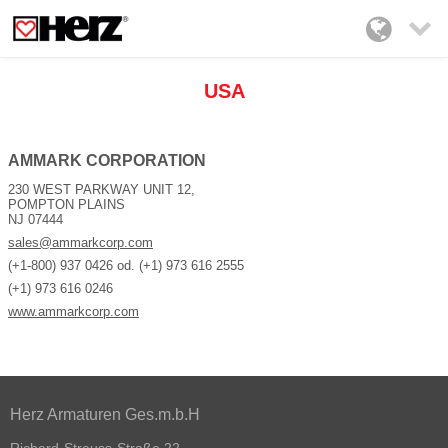

USA
AMMARK CORPORATION
230 WEST PARKWAY UNIT 12,
POMPTON PLAINS
NJ 07444
sales@ammarkcorp.com
(+1-800) 937 0426 od. (+1) 973 616 2555
(+1) 973 616 0246
www.ammarkcorp.com
Herz Armaturen Ges.m.b.H