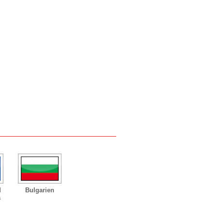
d
Bulgarien
a