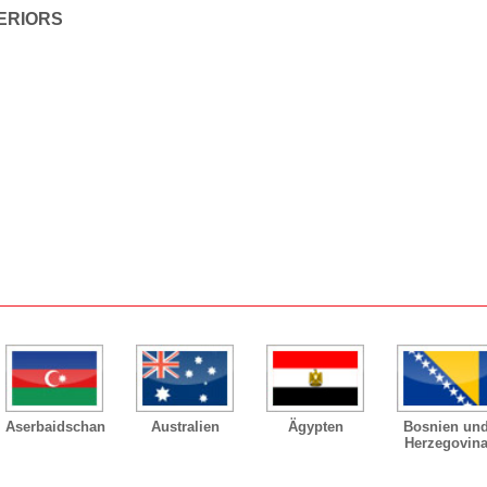
ERIORS
Aserbaidschan
Australien
Ägypten
Bosnien un
Herzegovin