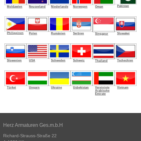
Pakistan
Oman
Moldawien
Neuseeland
Niederlande
Norwegen
Philippinen
Polen
Rumänien
Serbien
Slowakei
Singapur
Slowenien
USA
Schweden
Schweiz
Tschechien
Thailand
Türkei
Ungarn
Ukraine
Usbekistan
Vereinigte
Vietnam
Arabische
Emirate
Herz Armaturen Ges.m.b.H
Richard-Strauss-Straße 22