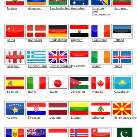
Armenien
Aserbaidschan
Australien
Bosnien
Bulgarien
Austria
und
Herzegovina
China
Dänemark
Deutschland
Ägypten
Frankreich
Estland
Indonesien
Georgien
Griechenland
Grossbritannien
Irland
Island
Spanien
Italien
Japan
Jordanien
Kanada
Kasachstan
Kosovo
Kroatien
Lettland
Litauen
Libanon
Nordmazedonie