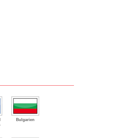
d
Bulgarien
a