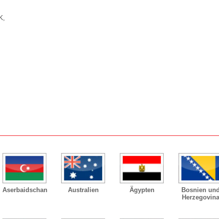
K,
Aserbaidschan
Australien
Ägypten
Bosnien un
Herzegovin