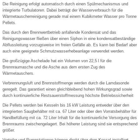
Die Reinigung erfolgt automatisch durch einen Spülmechanismus und
integrierte Turbulatoren. Dabei beträgt der Wasserverbrauch für die
Wärmetauscherreinigung gerade mal einem Kubikmeter Wasser pro Tonne
Pellets.
Das durch den Brennwertbetrieb anfallende Kondensat und das
Reinigungswasser fließen über einen Siphon in eine kondensatbeständige
Abflussleitung vorzugsweise im freien Gefälle ab. Es kann bei Bedarf aber
auch eine geeignete Schmutzwasserhebeanlage verwendet werden.
Die großzügige Aschelade hat ein Volumen von 22,5 l für die
Brennraumasche und die Asche aus dem ersten Zug des
Wärmetauschers.
Verbrennungsluft und Brennstoffmenge werden durch die Lamdasonde
geregelt. Das garantiert einen gleichbleibend hohen Wirkungsgrad sowie
durch kontinuierliche Restsauerstoffmessung höchste Betriebssicherheit
Die Pellets werden bei Kesseln bis 16 kW Leistung entweder über den
integrierten Saugbehälter mit ca. 67 Liter oder über den Vorratsbehälter für
Handbefüllung mit ca. 72 Liter Inhalt für die kontinuierliche Versorgung des
Brennraums zwischengelagert. Bei höherer Leistung sind sie entsprechend
größer.
Verteiler und Pumpstationen können direkt über dem Kessel installiert