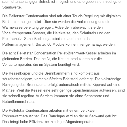
raumluftunabhängiger Betrieb ist möglich und es ergeben sich niedrigste
Staubwerte.
Die Pelletstar Condensation sind mit einer Touch-Regelung mit digitalem
Bildschirm ausgestattet. Über sie werden die Verbrennung und die
Warmwasserbereitung geregelt. Außerdem überwacht sie den
Vorlauftemperatur-Booster, die Heizkreise, den Solarkreis und den
Frostschutz. Schließlich organisiert sie auch noch das
Puffermanagement. Bis zu 60 Module können hier gemanagt werden.
Die acht Pelletstar Condensation Pellet-Brennwert-Kessel arbeiten im
gleitenden Betrieb. Das heißt, die Kessel produzieren nur die
Vorlauftemperatur, die im System benötigt wird.
Die Kesselkörper und die Brennkammern sind komplett aus
säurebeständigem, verschleißfreiem Edelstahl gefertigt. Die vollständige
Reinigung des Brennraums erfolgt automatisch mittels Kipprost auf eine
Matrize. Weil die Kessel eine sehr geringe Speichermasse aufweisen, sind
sie schnell regelbar. Außerdem kommen sie ohne Schamotte und
Betonflammrohr aus.
Die Pelletstar Condensation arbeiten mit einem vertikalen
Röhrenwärmetauscher. Das Rauchgas wird an der Außenwand geführt.
Das bringt hohe Effizienz bei niedriger Abgastemperatur.