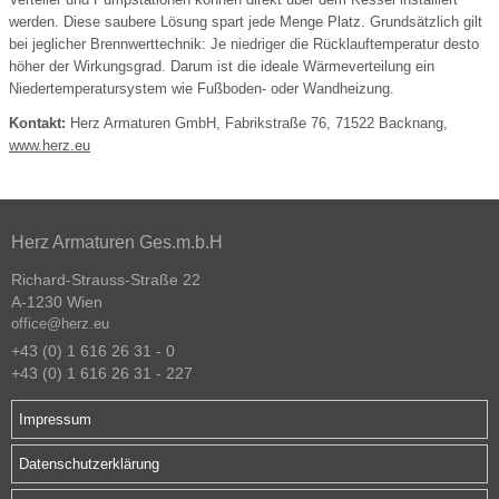
werden. Diese saubere Lösung spart jede Menge Platz. Grundsätzlich gilt
bei jeglicher Brennwerttechnik: Je niedriger die Rücklauftemperatur desto
höher der Wirkungsgrad. Darum ist die ideale Wärmeverteilung ein
Niedertemperatursystem wie Fußboden- oder Wandheizung.
Kontakt:
Herz Armaturen GmbH, Fabrikstraße 76, 71522 Backnang,
www.herz.eu
Herz Armaturen Ges.m.b.H
Richard-Strauss-Straße 22
A-1230 Wien
office@herz.eu
+43 (0) 1 616 26 31 - 0
+43 (0) 1 616 26 31 - 227
Impressum
Datenschutzerklärung