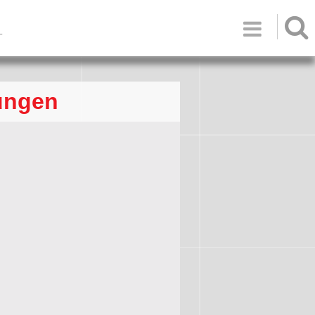

T
ungen