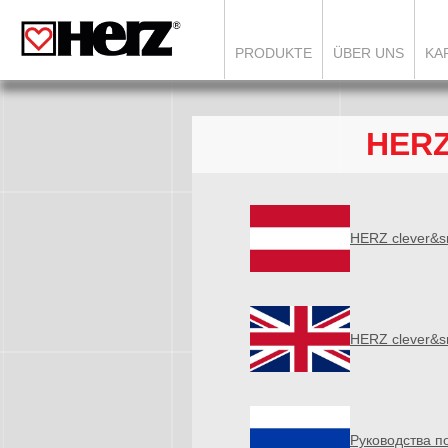
`
PRODUKTE
ÜBER UNS
KA
HERZ
HERZ clever&sm
HERZ clever&s
Pуководства п