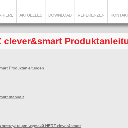
RRIERE
AKTUELLES
DOWNLOAD
REFERENZEN
KONTAK
 clever&smart Produktanleit
art Produktanleitungen
mart manuals
о эксплуатации изделий HERZ clever&smart