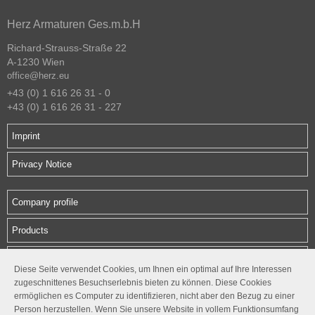
Herz Armaturen Ges.m.b.H
Richard-Strauss-Straße 22
A-1230 Wien
office@herz.eu
+43 (0) 1 616 26 31 - 0
+43 (0) 1 616 26 31 - 227
Imprint
Privacy Notice
Company profile
Products
Downloads
Diese Seite verwendet Cookies, um Ihnen ein optimal auf Ihre Interessen
zugeschnittenes Besuchserlebnis bieten zu können. Diese Cookies
Contact
ermöglichen es Computer zu identifizieren, nicht aber den Bezug zu einer
Person herzustellen. Wenn Sie unsere Website in vollem Funktionsumfang