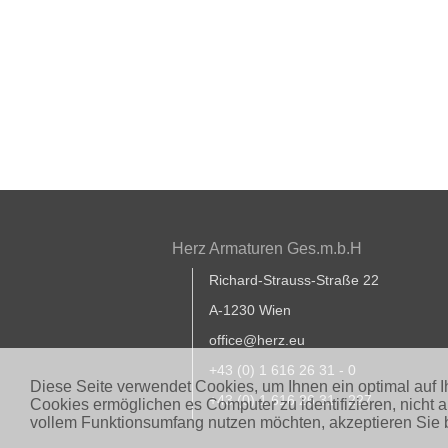
Herz Armaturen Ges.m.b.H
Richard-Strauss-Straße 22
A-1230 Wien
office@herz.eu
+43 (0) 1 616 26 31 - 0
Diese Seite verwendet Cookies, um Ihnen ein optimal auf 
+43 (0) 1 616 26 31 - 227
Cookies ermöglichen es Computer zu identifizieren, nicht 
vollem Funktionsumfang nutzen möchten, akzeptieren Sie b