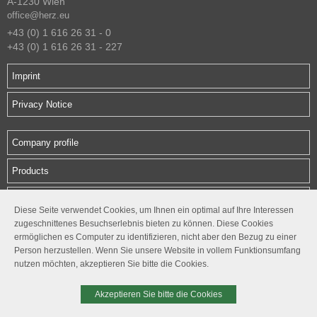
A-1230 Wien
office@herz.eu
+43 (0) 1 616 26 31 - 0
+43 (0) 1 616 26 31 - 227
Imprint
Privacy Notice
Company profile
Products
Downloads
Diese Seite verwendet Cookies, um Ihnen ein optimal auf Ihre Interessen
zugeschnittenes Besuchserlebnis bieten zu können. Diese Cookies
Contact
ermöglichen es Computer zu identifizieren, nicht aber den Bezug zu einer
Person herzustellen. Wenn Sie unsere Website in vollem Funktionsumfang
Follow us
nutzen möchten, akzeptieren Sie bitte die Cookies.




Akzeptieren Sie bitte die Cookies
© 2026. HERZ