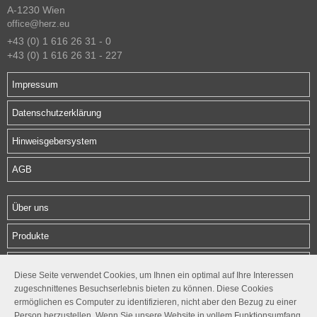
A-1230 Wien
office@herz.eu
+43 (0) 1 616 26 31 - 0
+43 (0) 1 616 26 31 - 227
Impressum
Datenschutzerklärung
Hinweisgebersystem
AGB
Über uns
Produkte
Download
Diese Seite verwendet Cookies, um Ihnen ein optimal auf Ihre Interessen
zugeschnittenes Besuchserlebnis bieten zu können. Diese Cookies
Kontakt
ermöglichen es Computer zu identifizieren, nicht aber den Bezug zu einer
Person herzustellen. Wenn Sie unsere Website in vollem Funktionsumfang