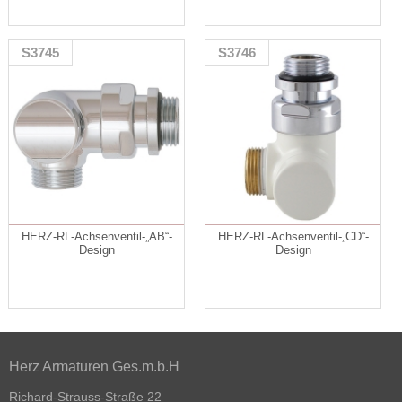
S3745
S3746
HERZ-RL-Achsenventil-„AB“-
HERZ-RL-Achsenventil-„CD“-
Design
Design
Herz Armaturen Ges.m.b.H
Richard-Strauss-Straße 22