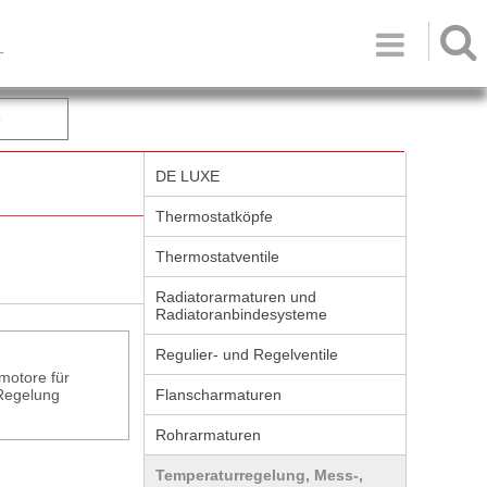

T
e
DE LUXE
Thermostatköpfe
Thermostatventile
Radiatorarmaturen und
Radiatoranbindesysteme
Regulier- und Regelventile
otore für
 Regelung
Flanscharmaturen
Rohrarmaturen
Temperaturregelung, Mess-,