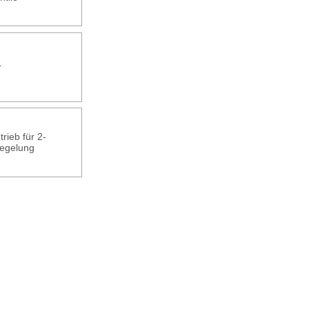
r
rieb für 2-
egelung