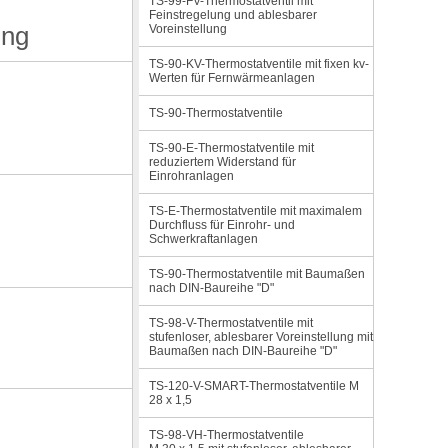
TS-99-FV-Thermostatventil mit
Feinstregelung und ablesbarer
ung
Voreinstellung
TS-90-KV-Thermostatventile mit fixen kv-
Werten für Fernwärmeanlagen
TS-90-Thermostatventile
TS-90-E-Thermostatventile mit
reduziertem Widerstand für
Einrohranlagen
TS-E-Thermostatventile mit maximalem
Durchfluss für Einrohr- und
Schwerkraftanlagen
TS-90-Thermostatventile mit Baumaßen
nach DIN-Baureihe "D"
TS-98-V-Thermostatventile mit
stufenloser, ablesbarer Voreinstellung mit
Baumaßen nach DIN-Baureihe "D"
TS-120-V-SMART-Thermostatventile M
28 x 1,5
TS-98-VH-Thermostatventile