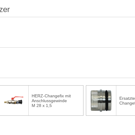
zer
HERZ-Changefix mit
Ersatzte
Anschlussgewinde
Changef
M 28 x 1,5