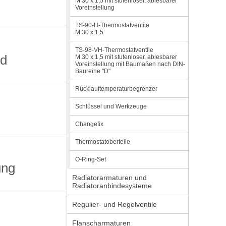
M 30 x 1,5 mit stufenloser, ablesbarer
Voreinstellung
TS-90-H-Thermostatventile
M 30 x 1,5
TS-98-VH-Thermostatventile
nd
M 30 x 1,5 mit stufenloser, ablesbarer
Voreinstellung mit Baumaßen nach DIN-
Baureihe "D"
Rücklauftemperaturbegrenzer
Schlüssel und Werkzeuge
Changefix
Thermostatoberteile
O-Ring-Set
ung
Radiatorarmaturen und
Radiatoranbindesysteme
Regulier- und Regelventile
Flanscharmaturen