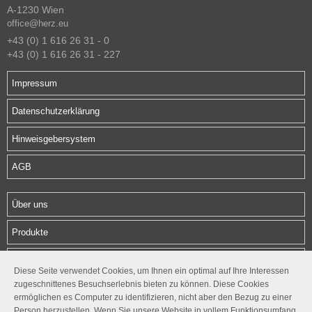
A-1230 Wien
office@herz.eu
+43 (0) 1 616 26 31 - 0
+43 (0) 1 616 26 31 - 227
Impressum
Datenschutzerklärung
Hinweisgebersystem
AGB
Über uns
Produkte
Download
Diese Seite verwendet Cookies, um Ihnen ein optimal auf Ihre Interessen
zugeschnittenes Besuchserlebnis bieten zu können. Diese Cookies
Kontakt
ermöglichen es Computer zu identifizieren, nicht aber den Bezug zu einer
Person herzustellen. Wenn Sie unsere Website in vollem Funktionsumfang