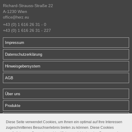
Richard-Strauss-Straße 22
A-1230 Wien
office@herz.eu
+43 (0) 1 616 26 31 - 0
+43 (0) 1 616 26 31 - 227
Impressum
Datenschutzerklärung
Hinweisgebersystem
AGB
Über uns
Produkte
Download
Diese Seite verwendet Cookies, um Ihnen ein optimal auf Ihre Interessen
zugeschnittenes Besuchserlebnis bieten zu können. Diese Cookies
Kontakt