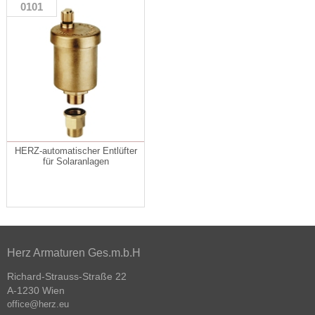
0101
HERZ-automatischer Entlüfter
für Solaranlagen
Herz Armaturen Ges.m.b.H
Richard-Strauss-Straße 22
A-1230 Wien
office@herz.eu