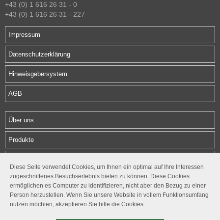
+43 (0) 1 616 26 31 - 0
+43 (0) 1 616 26 31 - 227
Impressum
Datenschutzerklärung
Hinweisgebersystem
AGB
Über uns
Produkte
Download
Diese Seite verwendet Cookies, um Ihnen ein optimal auf Ihre Interessen
zugeschnittenes Besuchserlebnis bieten zu können. Diese Cookies
Kontakt
ermöglichen es Computer zu identifizieren, nicht aber den Bezug zu einer
Person herzustellen. Wenn Sie unsere Website in vollem Funktionsumfang
Follow us
nutzen möchten, akzeptieren Sie bitte die Cookies.



