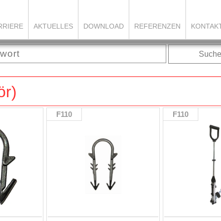
RRIERE
AKTUELLES
DOWNLOAD
REFERENZEN
KONTAK
Such
ör)
F110
F110