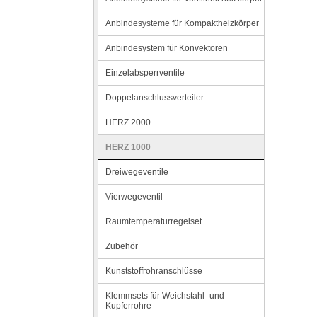
Anbindesysteme für Kompaktheizkörper
Anbindesystem für Konvektoren
Einzelabsperrventile
Doppelanschlussverteiler
HERZ 2000
HERZ 1000
Dreiwegeventile
Vierwegeventil
Raumtemperaturregelset
Zubehör
Kunststoffrohranschlüsse
Klemmsets für Weichstahl- und
Kupferrohre