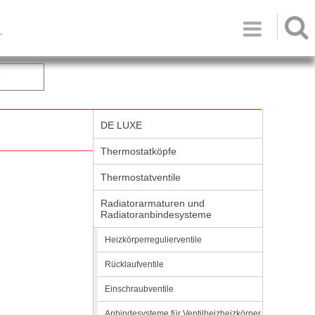

T
e
DE LUXE
Thermostatköpfe
Thermostatventile
Radiatorarmaturen und
Radiatoranbindesysteme
Heizkörperregulierventile
Rücklaufventile
Einschraubventile
Anbindesysteme für Ventilheizheizkörper