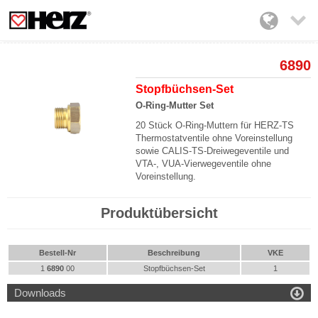

6890
Stopfbüchsen-Set
O-Ring-Mutter Set
20 Stück O-Ring-Muttern für HERZ-TS
Thermostatventile ohne Voreinstellung
sowie CALIS-TS-Dreiwegeventile und
VTA-, VUA-Vierwegeventile ohne
Voreinstellung.
Produktübersicht
Bestell-Nr
Beschreibung
VKE
1
6890
00
Stopfbüchsen-Set
1

Downloads