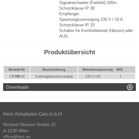
Signalreichweite (Freifeld) 100m
Schutzklasse IP 30
Empfänger:
Spannungsversorgung 230 V / 10 A.
Schutzklasse IP 20
Schalter für Komfortbetrieb (Heizen) oder
AUS.
Produktübersicht
Bestell-Nr
Beschreibung
Betriebsspannung
VKE
3
F799
04
Funkregelsystem analog
230 V / AC
1

Downloads
Herz Armaturen Ges.m.b.H
Richard-Strauss-Straße 22
A-1230 Wien
office@herz.eu