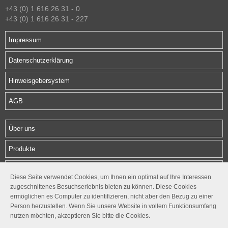
+43 (0) 1 616 26 31 - 0
+43 (0) 1 616 26 31 - 227
Impressum
Datenschutzerklärung
Hinweisgebersystem
AGB
Über uns
Produkte
Download
Diese Seite verwendet Cookies, um Ihnen ein optimal auf Ihre Interessen
zugeschnittenes Besuchserlebnis bieten zu können. Diese Cookies
Kontakt
ermöglichen es Computer zu identifizieren, nicht aber den Bezug zu einer
Person herzustellen. Wenn Sie unsere Website in vollem Funktionsumfang
Follow us
nutzen möchten, akzeptieren Sie bitte die Cookies.



