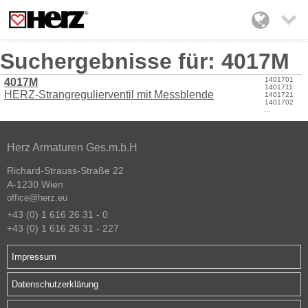

Suchergebnisse für: 4017M
1401701
4017M
1401711
HERZ-Strangregulierventil mit Messblende
1401721
1401702
...
Herz Armaturen Ges.m.b.H
Richard-Strauss-Straße 22
A-1230 Wien
office@herz.eu
+43 (0) 1 616 26 31 - 0
+43 (0) 1 616 26 31 - 227
Impressum
Datenschutzerklärung