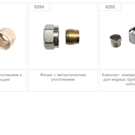
6284
6292
лотнением и
Фитинг с металлическим
Комплект: компре
льцом
уплотнением
для медных труб
колп