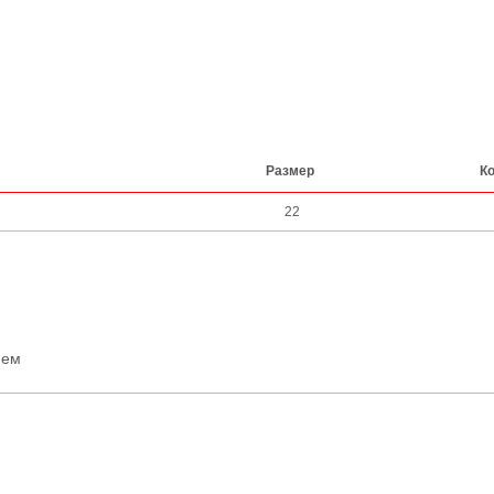
Размер
Ко
22
ием