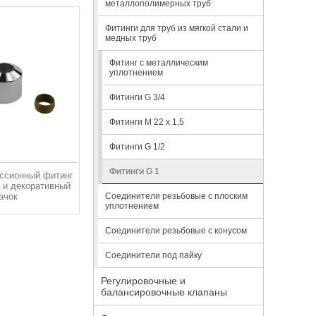
металлополимерных труб
Фитинги для труб из мягкой стали и
медных труб
Фитинг с металлическим
уплотнением
Фитинги G 3/4
Фитинги М 22 х 1,5
Фитинги G 1/2
Фитинги G 1
ссионный фитинг
 и декоративный
ачок
Соединители резьбовые с плоским
уплотнением
Соединители резьбовые с конусом
Соединители под пайку
Регулировочные и
балансировочные клапаны