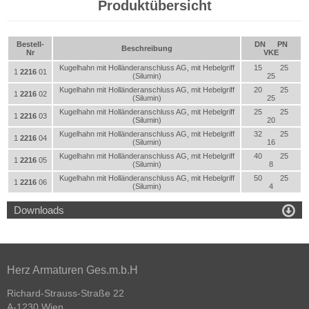
Produktübersicht
Bestell-
DN
PN
Beschreibung
Nr
VKE
Kugelhahn mit Holländeranschluss AG, mit Hebelgriff
15
25
1
2216
01
(Silumin)
25
Kugelhahn mit Holländeranschluss AG, mit Hebelgriff
20
25
1
2216
02
(Silumin)
25
Kugelhahn mit Holländeranschluss AG, mit Hebelgriff
25
25
1
2216
03
(Silumin)
20
Kugelhahn mit Holländeranschluss AG, mit Hebelgriff
32
25
1
2216
04
(Silumin)
16
Kugelhahn mit Holländeranschluss AG, mit Hebelgriff
40
25
1
2216
05
(Silumin)
8
Kugelhahn mit Holländeranschluss AG, mit Hebelgriff
50
25
1
2216
06
(Silumin)
4

Downloads
Herz Armaturen Ges.m.b.H
Richard-Strauss-Straße 22
A-1230 Wien