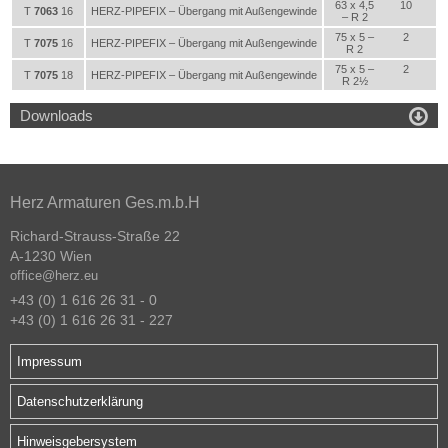
63 x 4,5
10
T
7063
16
HERZ-PIPEFIX – Übergang mit Außengewinde
– R 2
75 x 5 –
2
T
7075
16
HERZ-PIPEFIX – Übergang mit Außengewinde
R 2
75 x 5 –
2
T
7075
18
HERZ-PIPEFIX – Übergang mit Außengewinde
R 2½

Downloads
Herz Armaturen Ges.m.b.H
Richard-Strauss-Straße 22
A-1230 Wien
office@herz.eu
+43 (0) 1 616 26 31 - 0
+43 (0) 1 616 26 31 - 227
Impressum
Datenschutzerklärung
Hinweisgebersystem