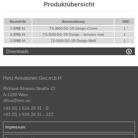
Produktübersicht
Bestell-Nr
Beschreibung
VKE
S
3792
41
TS-3000-DG-1R-Design-Chrom
1
S
3793
49
TS-3000-DG-1R-Design – Schwarz matt
1
S
3792
44
TS-3000-DG-1R-Design-Weiß
1

Downloads
Herz Armaturen Ges.m.b.H
Richard-Strauss-Straße 22
A-1230 Wien
office@herz.eu
+43 (0) 1 616 26 31 - 0
+43 (0) 1 616 26 31 - 227
Impressum