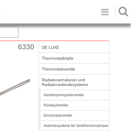

T
e
6330
DE LUXE
Thermostatköpfe
Thermostatventile
Radiatorarmaturen und
Radiatoranbindesysteme
Heizkörperregulierventile
Rücklaufventile
Einschraubventile
Anbindesysteme für Ventilheizheizkörper