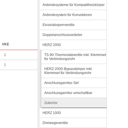
Anbindesysteme für Kompaktheizkörper
Anbindesystem für Konvektoren
Einzelabsperrventile
Doppelanschlussverteiler
VKE
HERZ 2000
1
TS-90-Thermostatventile inkl. Klemmset
für Verbindungsrohr
1
HERZ-2000-Bypasskörper inkl.
Klemmset für Verbindungsrohr
Anschlussgarnitur-Set
Anschlussgarnitur umschaltbar
Zubehör
HERZ 1000
Dreiwegeventile