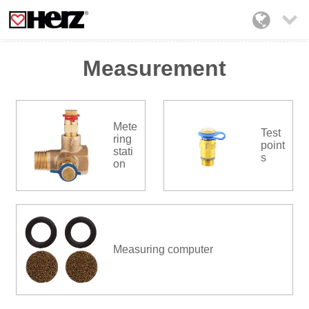

Measurement
Mete
Test
ring
point
stati
s
on
Measuring computer