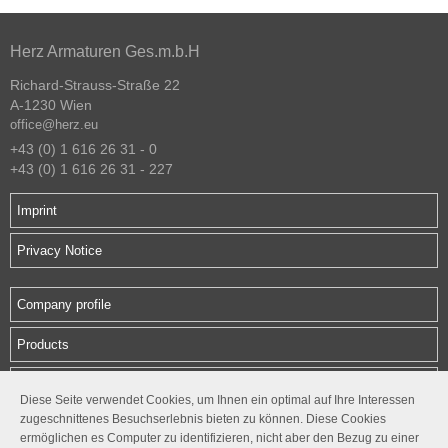
Herz Armaturen Ges.m.b.H
Richard-Strauss-Straße 22
A-1230 Wien
office@herz.eu
+43 (0) 1 616 26 31 - 0
+43 (0) 1 616 26 31 - 227
Imprint
Privacy Notice
Company profile
Products
Downloads
Diese Seite verwendet Cookies, um Ihnen ein optimal auf Ihre Interessen
zugeschnittenes Besuchserlebnis bieten zu können. Diese Cookies
Contact
ermöglichen es Computer zu identifizieren, nicht aber den Bezug zu einer