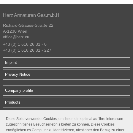
Herz Armaturen Ges.m.b.H
Richard-Strauss-Straße 22
A-1230 Wien
office@herz.eu
+43 (0) 1 616 26 31 - 0
+43 (0) 1 616 26 31 - 227
Imprint
Privacy Notice
Company profile
Products
Downloads
Diese Seite verwendet Cookies, um Ihnen ein optimal auf Ihre Interessen
zugeschnittenes Besuchserlebnis bieten zu können. Diese Cookies
Contact
ermöglichen es Computer zu identifizieren, nicht aber den Bezug zu einer