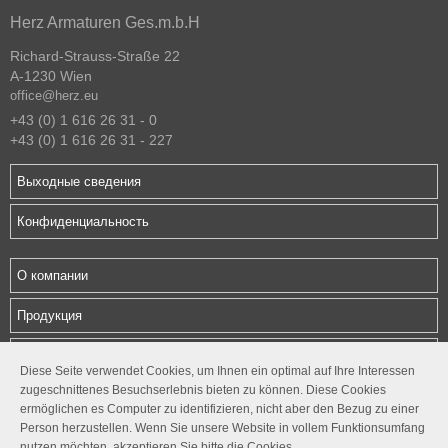
Herz Armaturen Ges.m.b.H
Richard-Strauss-Straße 22
A-1230 Wien
office@herz.eu
+43 (0) 1 616 26 31 - 0
+43 (0) 1 616 26 31 - 227
Выходные сведения
Конфиденциальность
О компании
Продукция
Загрузки
Diese Seite verwendet Cookies, um Ihnen ein optimal auf Ihre Interessen
zugeschnittenes Besuchserlebnis bieten zu können. Diese Cookies
Контакты
ermöglichen es Computer zu identifizieren, nicht aber den Bezug zu einer
Person herzustellen. Wenn Sie unsere Website in vollem Funktionsumfang
Follow us
nutzen möchten, akzeptieren Sie bitte die Cookies.