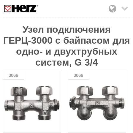

Узел подключения
ГЕРЦ-3000 с байпасом для
одно- и двухтрубных
систем, G 3/4
3066
3066