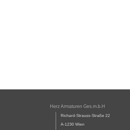
Herz Armaturen Ges.m.b.H
Richard-Strauss-Straße 22
A-1230 Wien