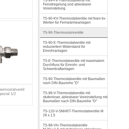
TS-99-FV-Thermostatventil mit
Feinstregelung und ablesbarer
Voreinstellung
TS-90-KV-Thermostatventile mit fixen kv-
Werten für Fernwärmeanlagen
TS-90-Thermostatventile
TS-90-E-Thermostatventile mit
reduziertem Widerstand für
Einrohranlagen
TS-E-Thermostatventile mit maximalem
Durchfluss für Einrohr- und
Schwerkraftanlagen
TS-90-Thermostatventile mit Baumaßen
nach DIN-Baureihe "D"
ermostatventil
TS-98-V-Thermostatventile mit
pezial 1/2
stufenloser, ablesbarer Voreinstellung mit
Baumaßen nach DIN-Baureihe "D"
TS-120-V-SMART-Thermostatventile M
28 x 1,5
TS-98-VH-Thermostatventile