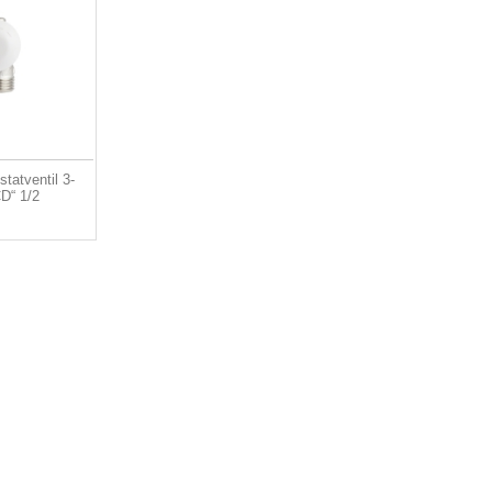
atventil 3-
D“ 1/2