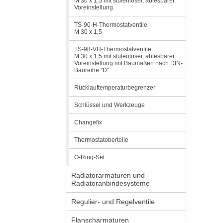
M 30 x 1,5 mit stufenloser, ablesbarer
Voreinstellung
TS-90-H-Thermostatventile
M 30 x 1,5
TS-98-VH-Thermostatventile
M 30 x 1,5 mit stufenloser, ablesbarer
Voreinstellung mit Baumaßen nach DIN-
Baureihe "D"
Rücklauftemperaturbegrenzer
Schlüssel und Werkzeuge
Changefix
Thermostatoberteile
O-Ring-Set
Radiatorarmaturen und
Radiatoranbindesysteme
Regulier- und Regelventile
Flanscharmaturen