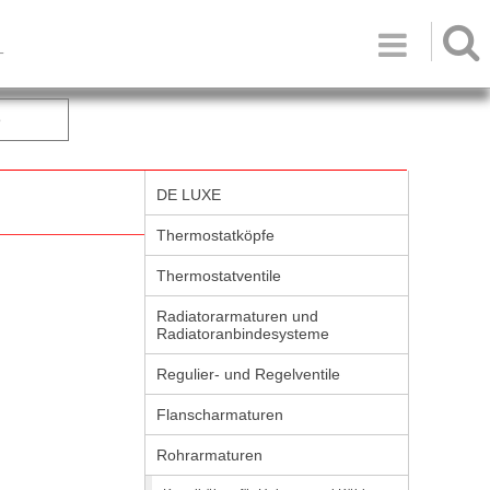

T
e
DE LUXE
Thermostatköpfe
Thermostatventile
Radiatorarmaturen und
Radiatoranbindesysteme
Regulier- und Regelventile
Flanscharmaturen
Rohrarmaturen