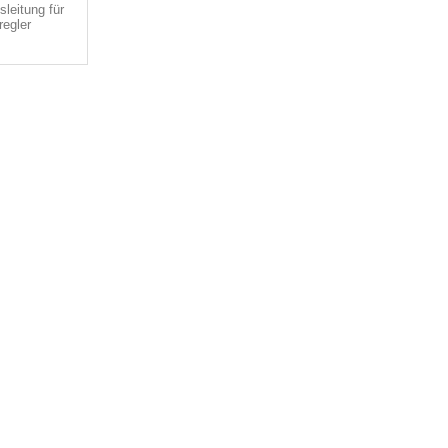
leitung für
regler