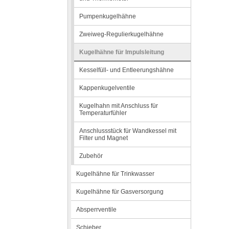
Pumpenkugelhähne
Zweiweg-Regulierkugelhähne
Kugelhähne für Impulsleitung
Kesselfüll- und Entleerungshähne
Kappenkugelventile
Kugelhahn mit Anschluss für
Temperaturfühler
Anschlussstück für Wandkessel mit
Filter und Magnet
Zubehör
Kugelhähne für Trinkwasser
Kugelhähne für Gasversorgung
Absperrventile
Schieber