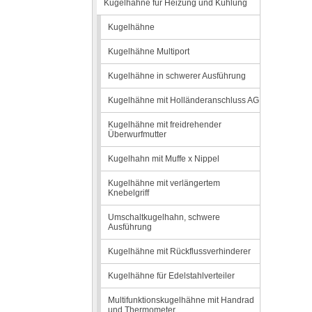
Kugelhähne für Heizung und Kühlung
Kugelhähne
Kugelhähne Multiport
Kugelhähne in schwerer Ausführung
Kugelhähne mit Holländeranschluss AG
Kugelhähne mit freidrehender
Überwurfmutter
Kugelhahn mit Muffe x Nippel
Kugelhähne mit verlängertem
Knebelgriff
Umschaltkugelhahn, schwere
Ausführung
Kugelhähne mit Rückflussverhinderer
Kugelhähne für Edelstahlverteiler
Multifunktionskugelhähne mit Handrad
und Thermometer