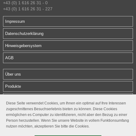
+43 (0) 1 616 26 31 - 0
+43 (0) 1 616 26 31 - 227
Impressum
Datenschutzerklärung
Hinweisgebersystem
AGB
Über uns
Produkte
Download
Diese Seite verwendet Cookies, um Ihnen ein optimal auf Ihre Interessen
zugeschnittenes Besuchserlebnis bieten zu können. Diese Cookies
Kontakt
ermöglichen es Computer zu identifizieren, nicht aber den Bezug zu einer
Person herzustellen. Wenn Sie unsere Website in vollem Funktionsumfang
Follow us
nutzen möchten, akzeptieren Sie bitte die Cookies.



