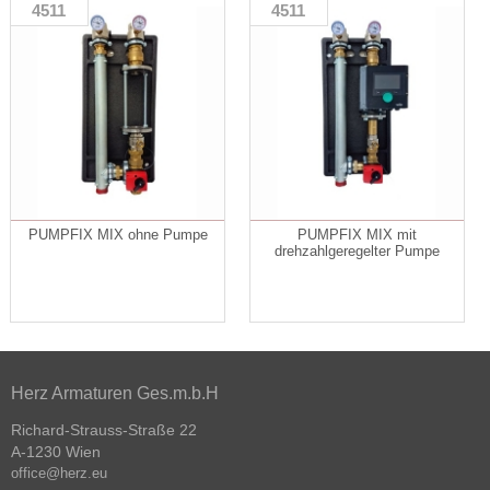
4511
4511
PUMPFIX MIX ohne Pumpe
PUMPFIX MIX mit
drehzahlgeregelter Pumpe
Herz Armaturen Ges.m.b.H
Richard-Strauss-Straße 22
A-1230 Wien
office@herz.eu