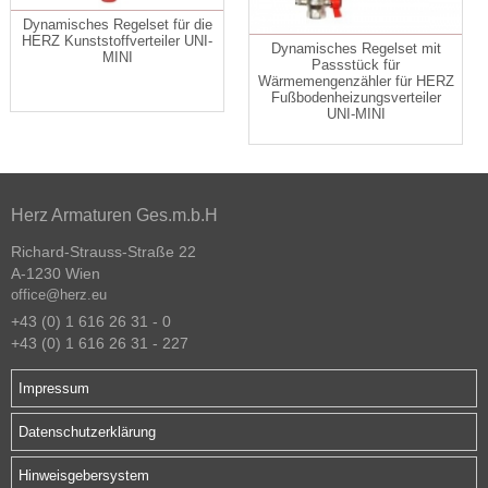
Dynamisches Regelset für die
HERZ Kunststoffverteiler UNI-
Dynamisches Regelset mit
MINI
Passstück für
Wärmemengenzähler für HERZ
Fußbodenheizungsverteiler
UNI-MINI
Herz Armaturen Ges.m.b.H
Richard-Strauss-Straße 22
A-1230 Wien
office@herz.eu
+43 (0) 1 616 26 31 - 0
+43 (0) 1 616 26 31 - 227
Impressum
Datenschutzerklärung
Hinweisgebersystem