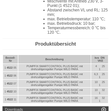
Mischventil mit Antrieb
230 V
, 3-
Punkt (
1 4522 01
);
Abstand zwischen VL und RL:
125
mm
;
max. Betriebstemperatur:
110 °C
;
max. Betriebsdruck:
10 bar
;
Temperaturmessbereich:
0 °C
bis
120 °C
.
Produktübersicht
Bestell-
kvs
DN
Beschreibung
Nr
VKE
PUMPFIX SMARTCONTROL PLUS BASIC mit
4
25
1
4522
05
drehzahlgeregelter Pumpe WILO PARA
1
PUMPFIX SMARTCONTROL PLUS BASIC mit
6,3
25
1
4522
06
drehzahlgeregelter Pumpe WILO PARA
1
PUMPFIX SMARTCONTROL PLUS BASIC mit
10
25
1
4522
07
drehzahlgeregelter Pumpe WILO PARA
1
PUMPFIX SMARTCONTROL PLUS BASIC mit
10
32
1
4522
10
drehzahlgeregelter Pumpe WILO PARA
1
PUMPFIX SMARTCONTROL PLUS BASIC mit
16
32
1
4522
11
drehzahlgeregelter Pumpe WILO PARA
1

Downloads