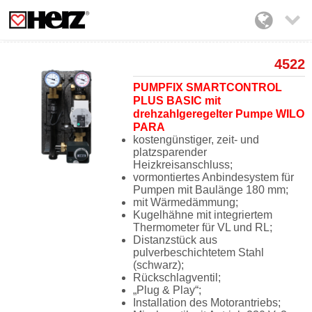

4522
PUMPFIX SMARTCONTROL
PLUS BASIC mit
drehzahlgeregelter Pumpe WILO
PARA
kostengünstiger, zeit- und
platzsparender
Heizkreisanschluss;
vormontiertes Anbindesystem für
Pumpen mit Baulänge
180 mm
;
mit Wärmedämmung;
Kugelhähne mit integriertem
Thermometer für VL und RL;
Distanzstück aus
pulverbeschichtetem Stahl
(schwarz);
Rückschlagventil;
„Plug & Play“;
Installation des Motorantriebs;