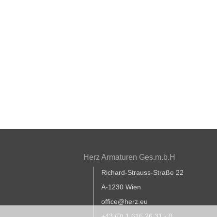
Herz Armaturen Ges.m.b.H
Richard-Strauss-Straße 22
A-1230 Wien
office@herz.eu
+43 (0) 1 616 26 31 - 0