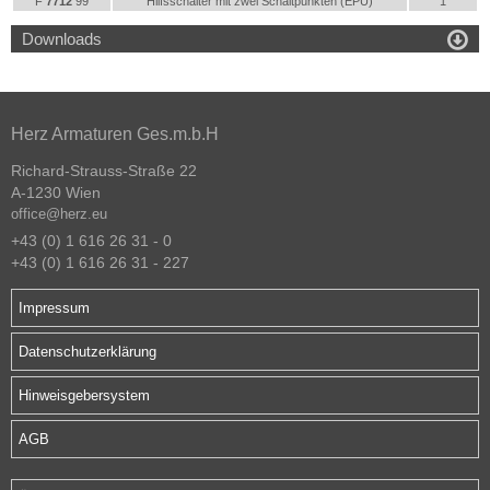
F
7712
99
Hilfsschalter mit zwei Schaltpunkten (EPU)
1

Downloads
Herz Armaturen Ges.m.b.H
Richard-Strauss-Straße 22
A-1230 Wien
office@herz.eu
+43 (0) 1 616 26 31 - 0
+43 (0) 1 616 26 31 - 227
Impressum
Datenschutzerklärung
Hinweisgebersystem
AGB