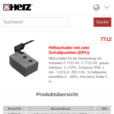

Suche
7712
Hilfsschalter mit zwei
Schaltpunkten (EPU)
Hilfsschalter für die Verwendung mit
Antrieben
F 7712 XX
,
F 7713 XX
, graues
Gehäuse,
2 x EPU
, Schutzart
IP54
,
1
mA...3 (0.5) A
,
250 V AC
, Schaltpunkte
einstellbar
0...100%
, Anschluss Kabel
1
m
.
Produktübersicht
Bestell-Nr
Beschreibung
VKE