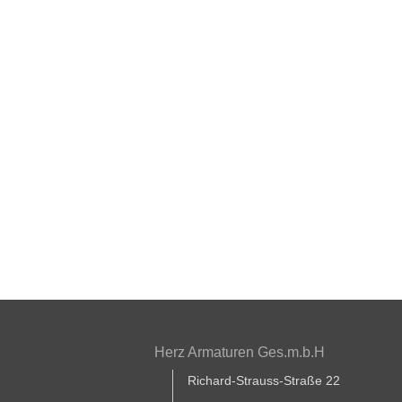
Herz Armaturen Ges.m.b.H
Richard-Strauss-Straße 22