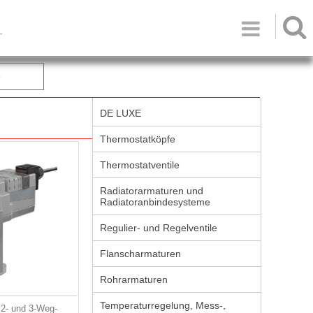

T
e
DE LUXE
Thermostatköpfe
Thermostatventile
Radiatorarmaturen und
Radiatoranbindesysteme
Regulier- und Regelventile
Flanscharmaturen
Rohrarmaturen
Temperaturregelung, Mess-,
r 2- und 3-Weg-