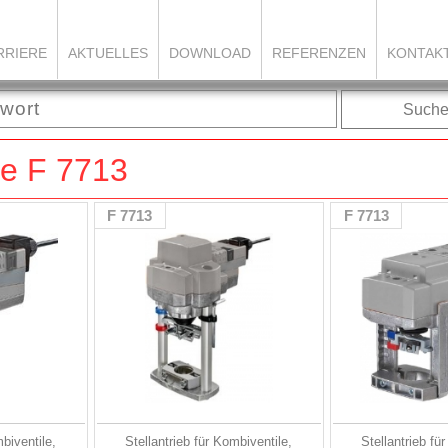
RRIERE
AKTUELLES
DOWNLOAD
REFERENZEN
KONTAK
Such
ile F 7713
F 7713
F 7713
mbiventile,
Stellantrieb für Kombiventile,
Stellantrieb fü