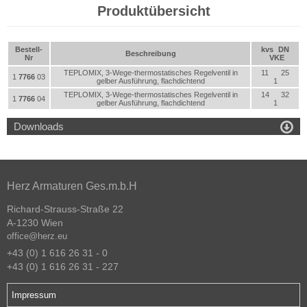
Produktübersicht
Bestell-
kvs
DN
Beschreibung
Nr
VKE
TEPLOMIX, 3-Wege-thermostatisches Regelventil in
11
25
1
7766
03
gelber Ausführung, flachdichtend
1
TEPLOMIX, 3-Wege-thermostatisches Regelventil in
14
32
1
7766
04
gelber Ausführung, flachdichtend
1

Downloads
Herz Armaturen Ges.m.b.H
Richard-Strauss-Straße 22
A-1230 Wien
office@herz.eu
+43 (0) 1 616 26 31 - 0
+43 (0) 1 616 26 31 - 227
Impressum