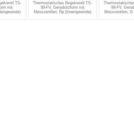
elventil TS-
Thermostatisches Regelventil TS-
Thermostatisches
orm mit
99-FV, Geradsitzform mit
99-FV, Gerad
ßengewinde)
Messventilen, Rp (Innengewinde)
Messventilen, G