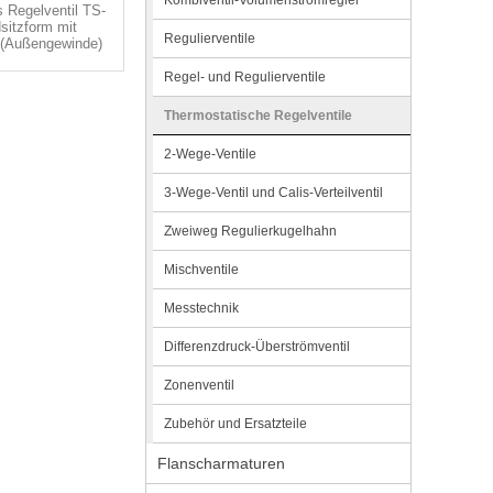
Kombiventil-Volumenstromregler
 Regelventil TS-
sitzform mit
Regulierventile
 (Außengewinde)
Regel- und Regulierventile
Thermostatische Regelventile
2-Wege-Ventile
3-Wege-Ventil und Calis-Verteilventil
Zweiweg Regulierkugelhahn
Mischventile
Messtechnik
Differenzdruck-Überströmventil
Zonenventil
Zubehör und Ersatzteile
Flanscharmaturen