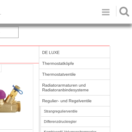

T
e
DE LUXE
Thermostatköpfe
Thermostatventile
Radiatorarmaturen und
Radiatoranbindesysteme
Regulier- und Regelventile
Strangregulierventile
Differenzdruckregler