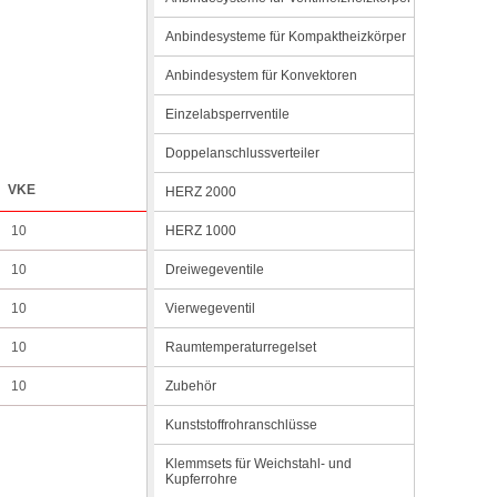
Anbindesysteme für Kompaktheizkörper
Anbindesystem für Konvektoren
Einzelabsperrventile
Doppelanschlussverteiler
VKE
HERZ 2000
10
HERZ 1000
10
Dreiwegeventile
10
Vierwegeventil
10
Raumtemperaturregelset
10
Zubehör
Kunststoffrohranschlüsse
Klemmsets für Weichstahl- und
Kupferrohre