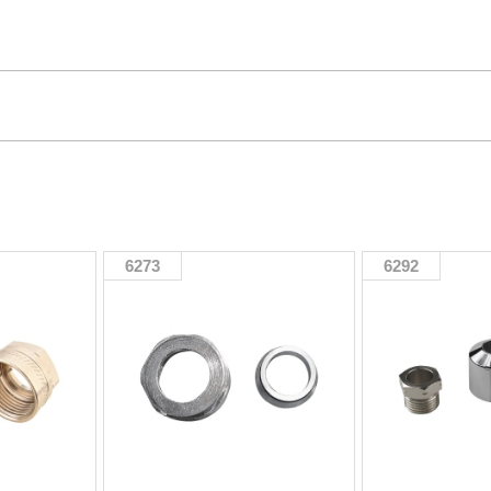
6273
6292