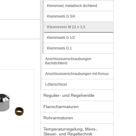
Klemmset, metallisch dichtend
Klemmsets G 3/4
Klemmsets M 22 x 1,5
Klemmsets G 1/2
Klemmsets G 1
Anschlussverschraubungen
flachdichtend
Anschlussverschraubungen mit Konus
Lötanschluss
Regulier- und Regelventile
Flanscharmaturen
Rohrarmaturen
Temperaturregelung, Mess-,
Steuer- und Regeltechnik