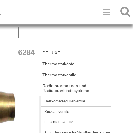

T
e
6284
DE LUXE
Thermostatköpfe
Thermostatventile
Radiatorarmaturen und
Radiatoranbindesysteme
Heizkörperregulierventile
Rücklaufventile
Einschraubventile
Anbindesysteme für Ventilheizheizkörper