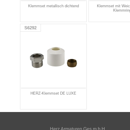
Klemmset metallisch dichtend
Klemmset mit Weic
Klemmrin
S6292
HERZ-Klemmset DE LUXE
Herz Armaturen Ges.m.b.H