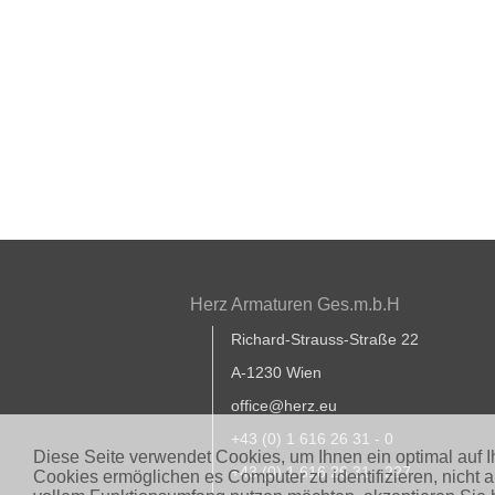
Herz Armaturen Ges.m.b.H
Richard-Strauss-Straße 22
A-1230 Wien
office@herz.eu
+43 (0) 1 616 26 31 - 0
Diese Seite verwendet Cookies, um Ihnen ein optimal auf 
+43 (0) 1 616 26 31 - 227
Cookies ermöglichen es Computer zu identifizieren, nicht 