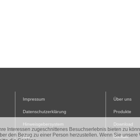
Impressum
Über uns
Datenschutzerklärung
Produkte
Hinweisgebersystem
Download
Ihre Interessen zugeschnittenes Besuchserlebnis bieten zu kön
aber den Bezug zu einer Person herzustellen. Wenn Sie unsere 
AGB
Kontakt