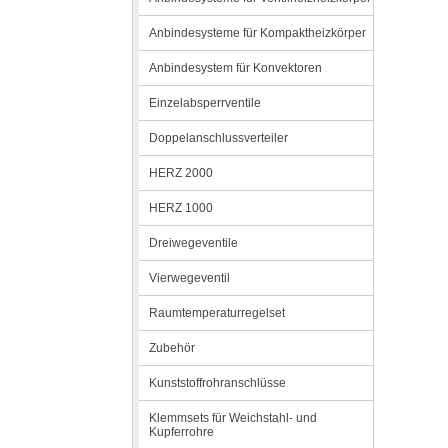
Anbindesysteme für Kompaktheizkörper
Anbindesystem für Konvektoren
Einzelabsperrventile
Doppelanschlussverteiler
HERZ 2000
HERZ 1000
Dreiwegeventile
Vierwegeventil
Raumtemperaturregelset
Zubehör
Kunststoffrohranschlüsse
Klemmsets für Weichstahl- und
Kupferrohre