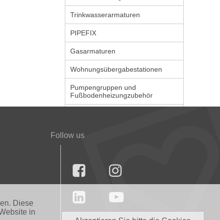
Trinkwasserarmaturen
PIPEFIX
Gasarmaturen
Wohnungsübergabestationen
Pumpengruppen und
Fußbodenheizungzubehör
Follow us




nen. Diese
Website in