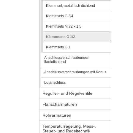
Klemmset, metallisch dichtend
Klemmsets G 3/4
Klemmsets M 22 x 1,5
Klemmsets G 1/2
Klemmsets G 1
Anschlussverschraubungen
flachdichtend
Anschlussverschraubungen mit Konus
Lötanschluss
Regulier- und Regelventile
Flanscharmaturen
Rohrarmaturen
Temperaturregelung, Mess-,
Steuer- und Regeltechnik