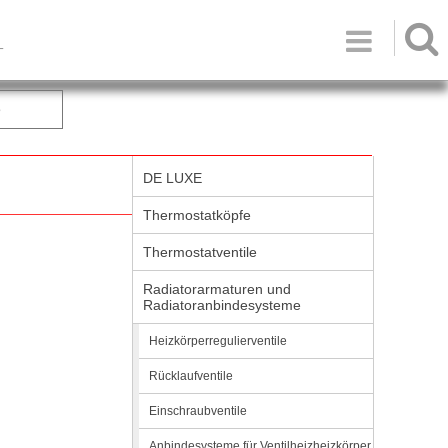

T
e
DE LUXE
Thermostatköpfe
Thermostatventile
Radiatorarmaturen und
Radiatoranbindesysteme
Heizkörperregulierventile
Rücklaufventile
Einschraubventile
Anbindesysteme für Ventilheizheizkörper