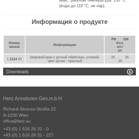
макс. рабочая температура:
150 °C
(вода до 110 °C, не пар).
Информация о продукте
PN
DN
Номер
Кол.
Информация
заказа
шт./
уп
Шаровой кран с ручкой «бабочка», угловой,
25
25
1
2224
03
цвет ручки – красный
16

Downloads
Herz Armaturen Ges.m.b.H
Richard-Strauss-Straße 22
A-1230 Wien
office@herz.eu
+43 (0) 1 616 26 31 - 0
+43 (0) 1 616 26 31 - 227