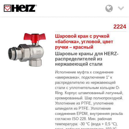

2224
Шаровой кран с ручкой
«бабочка», угловой, цвет
ручки – красный
Шаровые краны для HERZ-
распределителей из
нержавеющей стали
Исполнение муфта х соединение
«американка», подключение 1“ к
распределителю из нержавеющей
стали
c уплотнительным кольцом O-
Ring.
Корпус штампованный латунный,
хромированный. Шар
полнопроходной.
Уплотнение из PTFE, уплотнение
шпинделя из PTFE. Уплотнение
соединения EPDM, внутренняя резьба
согласно ISO 228.
Мин. рабочая
температура: -30 °C (вода
+ 0,5 °C),