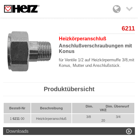

6211
Heizkörperanschluß
Anschlußverschraubungen mit
Konus
für Ventile 1/2 auf Heizkörpermuffe 3/8,
mit
Konus, Mutter und Anschlußstück.
Produktübersicht
Dim.
Dim. Überwurf
Bestell-Nr
Beschreibung
VKE
3/8
3/4
1
6211
00
Heizkörperanschluß
20

Downloads